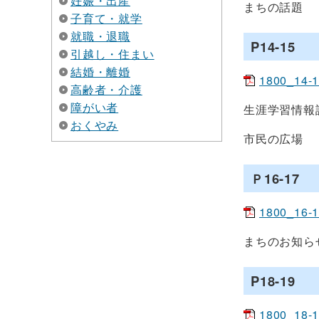
妊娠・出産
まちの話題
子育て・就学
就職・退職
P14-15
引越し・住まい
結婚・離婚
1800_14-
高齢者・介護
障がい者
生涯学習情報
おくやみ
市民の広場
Ｐ16-17
1800_16-
まちのお知ら
P18-19
1800_18-