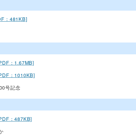
DF：481KB]
[PDF：1.67MB]
[PDF：1010KB]
00号記念
[PDF：487KB]
か