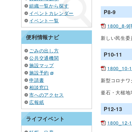
組織一覧から探す
P8-9
イベントカレンダー
イベント一覧
1800_8-9
便利情報ナビ
新しい民生委
ごみの出し方
P10-11
公共交通機関
施設マップ
1800_10-
施設予約
申請書
新型コロナワ
相談窓口
釜石・大槌地
市へのアクセス
広報紙
P12-13
ライフイベント
1800_12-