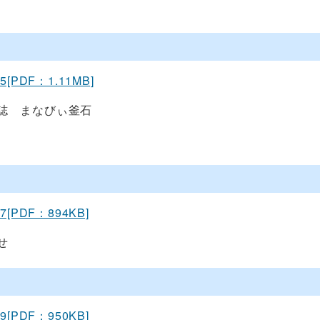
15[PDF：1.11MB]
誌 まなびぃ釜石
17[PDF：894KB]
せ
19[PDF：950KB]