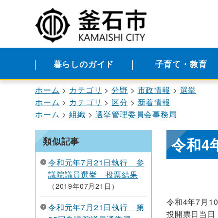
暮らしのガイド
子育て・教育
ホーム
カテゴリ
分野
市政情報
選挙
ホーム
カテゴリ
区分
新着情報
ホーム
組織
選挙管理委員会事務局
令和4
類似記事
令和元年7月21日執行 参
議院議員選挙 投票結果
2019年07月21日
令和4年7月
令和元年7月21日執行 第
投開票日当日