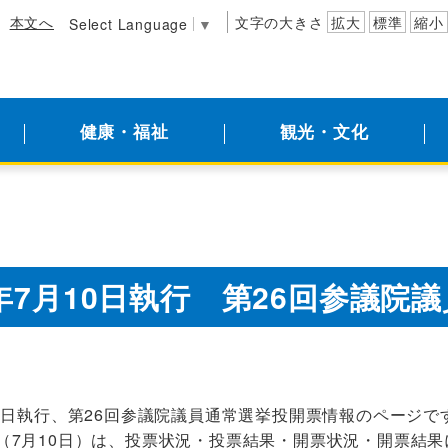
本文へ
文字の大きさ
拡大
標準
縮小
Select Language
▼
健康・福祉
観光・文化
年7月10日執行 第26回参議院
10日執行、第26回参議院議員通常選挙投開票情報のページで
（7月10日）は、投票状況・投票結果・開票状況・開票結