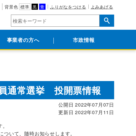
背景色
標準
黒
青
ふりがなをつける
よみあげる
事業者の方へ
市政情報
議員通常選挙 投開票情報
公開日 2022年07月07日
更新日 2022年07月11日
す。
果について、随時お知らせします。