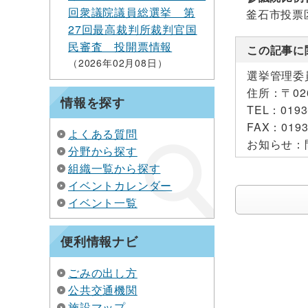
回衆議院議員総選挙 第
釜石市投票
27回最高裁判所裁判官国
民審査 投開票情報
この記事に
2026年02月08日
選挙管理委
住所：
〒0
情報を探す
TEL：
0193
FAX：
0193
よくある質問
お知らせ：
分野から探す
組織一覧から探す
イベントカレンダー
イベント一覧
便利情報ナビ
ごみの出し方
公共交通機関
施設マップ