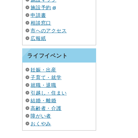
施設予約
申請書
相談窓口
市へのアクセス
広報紙
ライフイベント
妊娠・出産
子育て・就学
就職・退職
引越し・住まい
結婚・離婚
高齢者・介護
障がい者
おくやみ