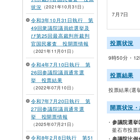
状況
2021年10月31日
7月7日
令和3年10月31日執行 第
49回衆議院議員総選挙及
び第25回最高裁判所裁判
投票状況
官国民審査 投開票情報
2021年11月01日
9時50分・1
令和4年7月10日執行 第
26回参議院議員通常選
投票結果
挙 投票結果
2022年07月10日
投票結果(選
令和7年7月20日執行 第
開票状況・
27回参議院議員通常選
挙 投開票情報
参議院選挙
2025年07月21日
釜石市投票
令和8年2月8日執行 第51
参議院比例