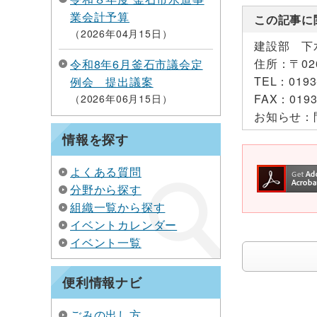
業会計予算
この記事に
2026年04月15日
建設部 下
住所：
〒0
令和8年6月釜石市議会定
TEL：
0193
例会 提出議案
FAX：
0193
2026年06月15日
お知らせ：
情報を探す
よくある質問
分野から探す
組織一覧から探す
イベントカレンダー
イベント一覧
便利情報ナビ
ごみの出し方