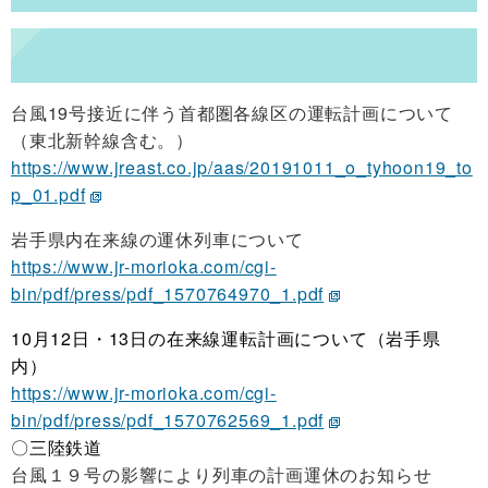
台風19号接近に伴う首都圏各線区の運転計画について
（東北新幹線含む。）
https://www.jreast.co.jp/aas/20191011_o_tyhoon19_to
p_01.pdf
岩手県内在来線の運休列車について
https://www.jr-morioka.com/cgi-
bin/pdf/press/pdf_1570764970_1.pdf
10月12日・13日の在来線運転計画について（岩手県
内）
https://www.jr-morioka.com/cgi-
bin/pdf/press/pdf_1570762569_1.pdf
〇三陸鉄道
台風１９号の影響により列車の計画運休のお知らせ