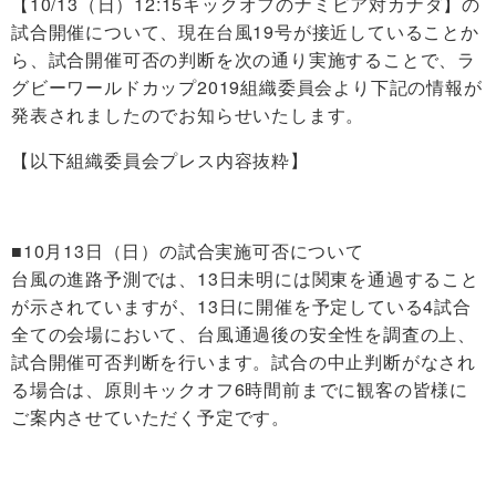
【
10/13（日）12:15キックオフの
ナミビア対カナダ
】
の
試合開催について
、現在台風19号が接近していることか
ら、試合開催可否の判断を次の通り実施することで
、
ラ
グビーワールドカップ2019組織委員会より下記の情報が
発表されましたのでお知らせいたします。
【
以下組織委員会プレス内容抜粋
】
■10月13日（日）の試合実施可否について
台風の進路予測では、13日未明には関東を通過すること
が示されていますが、13日に開催を予定している4試合
全ての会場において、台風通過後の安全性を調査の上、
試合開催可否判断を行います。試合の中止判断がなされ
る場合は、原則キックオフ6時間前までに観客の皆様に
ご案内させていただく予定です。