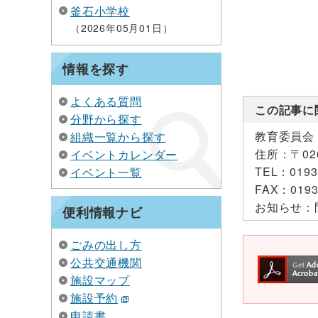
釜石小学校
2026年05月01日
情報を探す
よくある質問
この記事に
分野から探す
教育委員会
組織一覧から探す
住所：
〒0
イベントカレンダー
TEL：
0193
イベント一覧
FAX：
0193
お知らせ：
便利情報ナビ
ごみの出し方
公共交通機関
施設マップ
施設予約
申請書