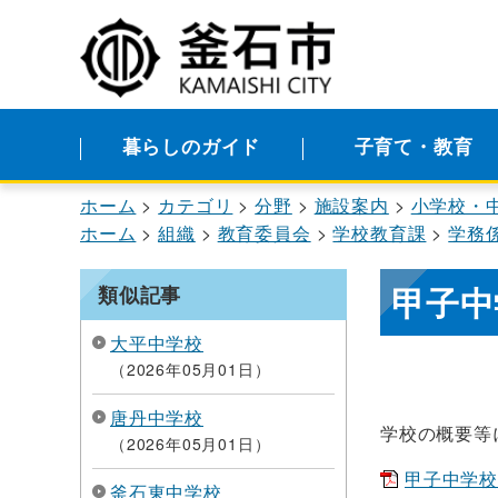
暮らしのガイド
子育て・教育
ホーム
カテゴリ
分野
施設案内
小学校・
ホーム
組織
教育委員会
学校教育課
学務
甲子中
類似記事
大平中学校
2026年05月01日
唐丹中学校
学校の概要等
2026年05月01日
甲子中学校「
釜石東中学校