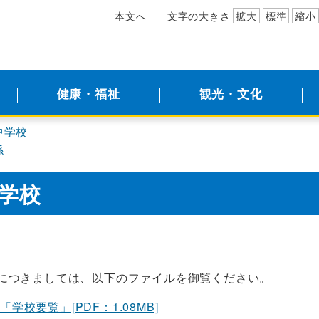
本文へ
文字の大きさ
拡大
標準
縮小
健康・福祉
観光・文化
中学校
係
学校
につきましては、以下のファイルを御覧ください。
学校要覧」[PDF：1.08MB]