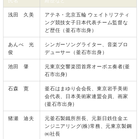
氏名
経歴など
浅田 久美
アテネ・北京五輪 ウェイトリフティ
ング競技女子日本代表チーム監督な
ど歴任（釜石市出身）
あんべ 光
シンガーソングライター、音楽プロ
俊
デューサー（釜石市出身）
池田 肇
元東京交響楽団首席オーボエ奏者(釜
石市出身)
石森 寛
釜石はまゆり会会長、東京岩手美術
会代表、日本美術家連盟会員、画家
(釜石市出身)
猪瀬 迪夫
元釜石製鐵所所長、元新日鉄住金エ
ンジニアリング(株)常務、元東京製鋼
㈱社長