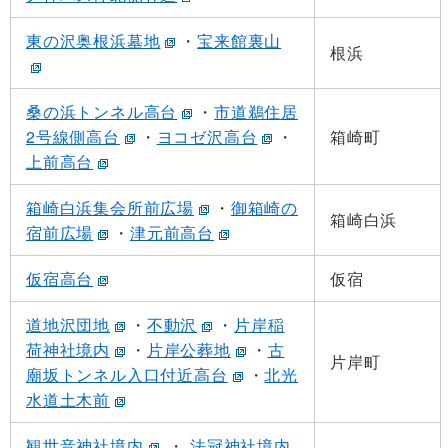
東の沢奥根浜墓地
・
宝来館裏山
根浜
桑の浜トンネル高台
・
市道鵜住居
2号線側高台
・
ヨコゼ沢高台
・
箱崎町
上前高台
箱崎白浜集会所前広場
・
御箱崎の
箱崎白浜
宿前広場
・
津元前高台
仮宿高台
仮宿
道地沢団地
・
不動沢
・
片岸稲
荷神社境内
・
片岸公葬地
・
古
片岸町
廟坂トンネル入口付近高台
・
北光
水道土木前
観世音神社境内
・
法冠神社境内