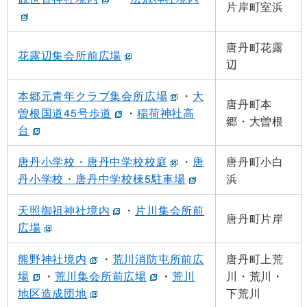
片岸町室浜
唐丹町花露
花露辺集会所前広場
辺
本郷元青年クラブ集会所広場
・
大
唐丹町本
曽根国道45号歩道
・
稲荷神社高
郷・大曽根
台
唐丹小学校・唐丹中学校校庭
・
唐
唐丹町小白
丹小学校・唐丹中学校棟5駐車場
浜
天照御祖神社境内
・
片川集会所前
唐丹町片岸
広場
熊野神社境内
・
荒川消防屯所前広
唐丹町上荒
場
・
荒川集会所前広場
・
荒川
川・荒川・
地区造成団地
下荒川