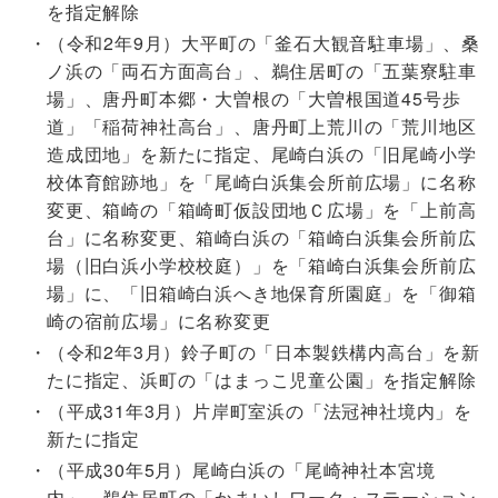
を指定解除
（令和2年9月）大平町の「釜石大観音駐車場」、桑
ノ浜の「両石方面高台」、鵜住居町の「五葉寮駐車
場」、唐丹町本郷・大曽根の「大曽根国道45号歩
道」「稲荷神社高台」、唐丹町上荒川の「荒川地区
造成団地」を新たに指定、尾崎白浜の「旧尾崎小学
校体育館跡地」を「尾崎白浜集会所前広場」に名称
変更、箱崎の「箱崎町仮設団地Ｃ広場」を「上前高
台」に名称変更、箱崎白浜の「箱崎白浜集会所前広
場（旧白浜小学校校庭）」を「箱崎白浜集会所前広
場」に、「旧箱崎白浜へき地保育所園庭」を「御箱
崎の宿前広場」に名称変更
（令和2年3月）鈴子町の「日本製鉄構内高台」を新
たに指定、浜町の「はまっこ児童公園」を指定解除
（平成31年3月）片岸町室浜の「法冠神社境内」を
新たに指定
（平成30年5月）尾崎白浜の「尾崎神社本宮境
内」、鵜住居町の「かまいしワーク・ステーション