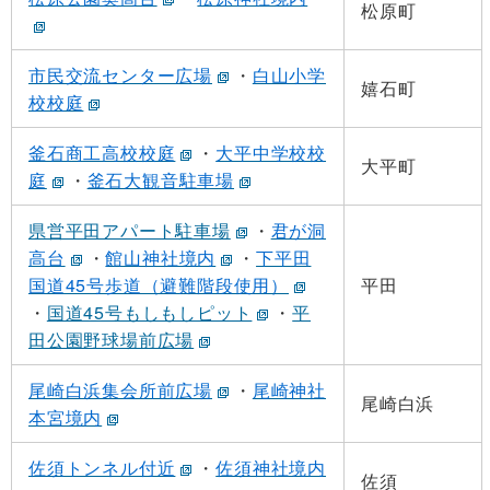
松原町
市民交流センター広場
・
白山小学
嬉石町
校校庭
釜石商工高校校庭
・
大平中学校校
大平町
庭
・
釜石大観音駐車場
県営平田アパート駐車場
・
君が洞
高台
・
館山神社境内
・
下平田
国道45号歩道（避難階段使用）
平田
・
国道45号もしもしピット
・
平
田公園野球場前広場
尾崎白浜集会所前広場
・
尾崎神社
尾崎白浜
本宮境内
佐須トンネル付近
・
佐須神社境内
佐須