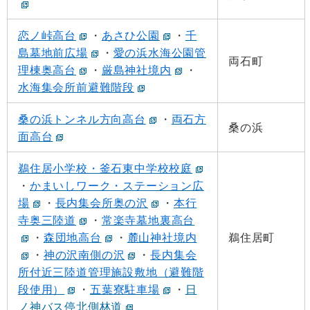
恋ノ峠高台
・
あさひ公園
・
千
島墓地前広場
・
愛の浜水海公園管
両石町
理棟奥高台
・
厳島神社境内
・
水海集会所前避難階段
桑の浜トンネル方向高台
・
両石方
桑の浜
面高台
鵜住居小学校・釜石東中学校校庭
・
かまいしワーク・ステーション広
場
・
長内集会所奥の沢
・
本行
寺奥三陸道
・
常楽寺墓地裏高台
・
森団地高台
・
麓山神社境内
鵜住居町
・
神の沢南側の沢
・
長内集会
所付近三陸道管理施設敷地（避難階
段使用）
・
五葉寮駐車場
・
日
ノ神バス停北側林道