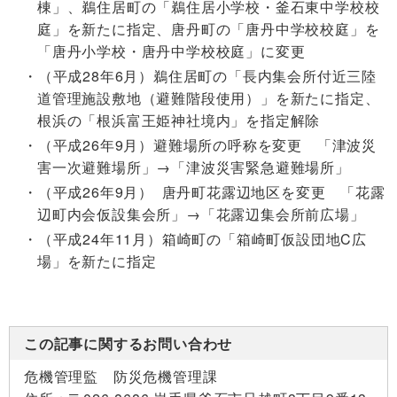
棟」、鵜住居町の「鵜住居小学校・釜石東中学校校
庭」を新たに指定、唐丹町の「唐丹中学校校庭」を
「唐丹小学校・唐丹中学校校庭」に変更
（平成28年6月）鵜住居町の「長内集会所付近三陸
道管理施設敷地（避難階段使用）」を新たに指定、
根浜の「根浜富王姫神社境内」を指定解除
（平成26年9月）避難場所の呼称を変更 「津波災
害一次避難場所」→「津波災害緊急避難場所」
（平成26年9月） 唐丹町花露辺地区を変更 「花露
辺町内会仮設集会所」→「花露辺集会所前広場」
（平成24年11月）箱崎町の「箱崎町仮設団地C広
場」を新たに指定
この記事に関するお問い合わせ
危機管理監 防災危機管理課