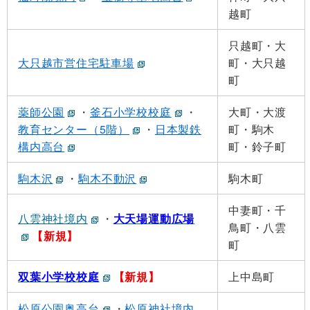
越町
只越町・大
大只越市営住宅駐車場
町・大只越
町
薬師公園
・
釜石小学校校庭
・
大町・大渡
教育センター（5階）
・
日本製鉄
町・駒木
構内高台
町・鈴子町
駒木沢
・
駒木不動沢
駒木町
中妻町・千
八雲神社境内
・
大天場運動広場
鳥町・八雲
【新規】
町
双葉小学校校庭
【新規】
上中島町
松原公園奥高台
・
松原神社境内