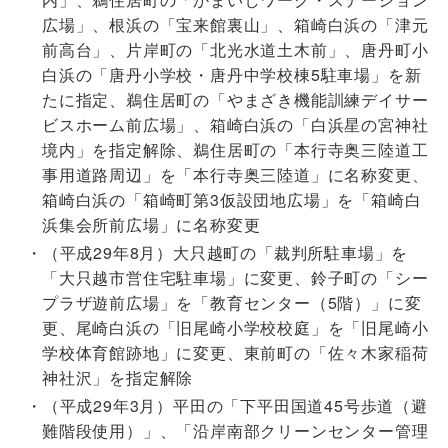
広場」、根浜の「宝来館裏山」、箱崎白浜の「津元
前高台」、片岸町の「北光水道土木前」、唐丹町小
白浜の「唐丹小学校・唐丹中学校棟5駐車場」を新
たに指定、鵜住居町の「やまざき機能訓練デイサー
ビスホーム前広場」、箱崎白浜の「白浜星の宮神社
境内」を指定解除、鵜住居町の「本行寺奥三陸道工
事用道路周辺」を「本行寺奥三陸道」に名称変更、
箱崎白浜の「箱崎町第3仮設団地広場」を「箱崎白
浜集会所前広場」に名称変更
（平成29年8月）大只越町の「裁判所駐車場」を
「大只越市営住宅駐車場」に変更、鈴子町の「シー
プラザ遊前広場」を「教育センター（5階）」に変
更、尾崎白浜の「旧尾崎小学校校庭」を「旧尾崎小
学校体育館跡地」に変更、東前町の「佐々木家稲荷
神社沢」を指定解除
（平成29年3月）平田の「下平田国道45号歩道（避
難階段使用）」、「沿岸南部クリーンセンター管理