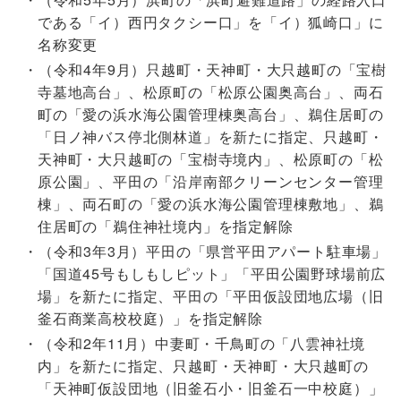
である「イ）西円タクシー口」を「イ）狐崎口」に
名称変更
（令和4年9月）只越町・天神町・大只越町の「宝樹
寺墓地高台」、松原町の「松原公園奥高台」、両石
町の「愛の浜水海公園管理棟奥高台」、鵜住居町の
「日ノ神バス停北側林道」を新たに指定、只越町・
天神町・大只越町の「宝樹寺境内」、松原町の「松
原公園」、平田の「沿岸南部クリーンセンター管理
棟」、両石町の「愛の浜水海公園管理棟敷地」、鵜
住居町の「鵜住神社境内」を指定解除
（令和3年3月）平田の「県営平田アパート駐車場」
「国道45号もしもしピット」「平田公園野球場前広
場」を新たに指定、平田の「平田仮設団地広場（旧
釜石商業高校校庭）」を指定解除
（令和2年11月）中妻町・千鳥町の「八雲神社境
内」を新たに指定、只越町・天神町・大只越町の
「天神町仮設団地（旧釜石小・旧釜石一中校庭）」