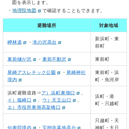
図を表示します。
地理院地図
で確認することもできます。
避難場所
対象地域
新浜町・東
岬林道
・
滝の沢高台
前町
東前樋が沢
・
東前不動沢
東前町
尾崎アスレチック公園
・
尾崎神社
東前町・浜
境内
町・魚河岸
浜町避難道路⇒
ア）浜町東側口
、
浜町・港
イ）狐崎口
、
ウ）天王山口
、
町・只越町
エ）市役所東側高架橋口
只越町・天
仙寿院境内
・
宝樹寺墓地高台
神町・大只