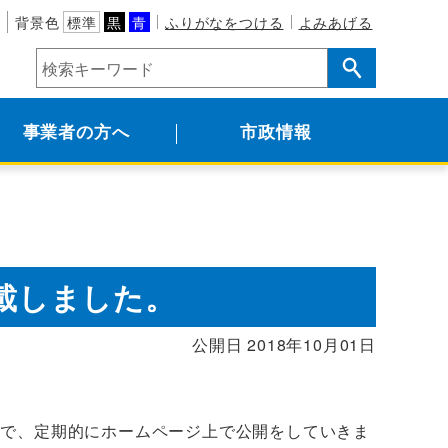
背景色
標準
黒
青
ふりがなをつける
よみあげる
事業者の方へ
市政情報
掲載しました。
公開日 2018年10月01日
ので、定期的にホームページ上で公開をしていきま