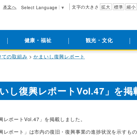
本文へ
文字の大きさ
拡大
標準
縮小
Select Language
▼
健康・福祉
観光・文化
けての取組み
かまいし復興レポート
いし復興レポートVol.47」を
レポートVol.47」を掲載しました。
興レポート」は市内の復旧・復興事業の進捗状況を示すも