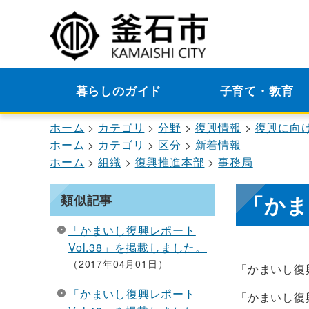
暮らしのガイド
子育て・教育
ホーム
カテゴリ
分野
復興情報
復興に向
ホーム
カテゴリ
区分
新着情報
ホーム
組織
復興推進本部
事務局
「かま
類似記事
「かまいし復興レポート
Vol.38」を掲載しました。
2017年04月01日
「かまいし復興
「かまいし復興レポート
「かまいし復