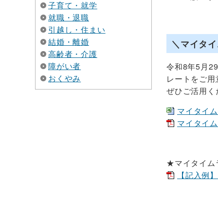
子育て・就学
就職・退職
引越し・住まい
結婚・離婚
＼マイタイ
高齢者・介護
障がい者
令和8年5月
おくやみ
レートをご用
ぜひご活用く
マイタイムラ
マイタイムラ
★マイタイム
【記入例】