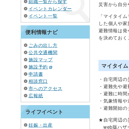
組織一覧から探す
災害から自分
イベントカレンダー
イベント一覧
「マイタイム
した個人や家
避難情報は発
便利情報ナビ
を決めておく
ごみの出し方
公共交通機関
施設マップ
マイタイム
施設予約
申請書
・自宅周辺の
相談窓口
・避難先や避
市へのアクセス
・避難に時間
広報紙
・気象情報や
・避難開始の
ライフイベント
★自宅周辺の
妊娠・出産
web版ハザ