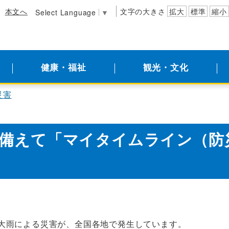
本文へ
文字の大きさ
拡大
標準
縮小
Select Language
▼
健康・福祉
観光・文化
災害
備えて「マイタイムライン（防
大雨による災害が、全国各地で発生しています。