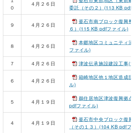
１
釜石市東部地区（東前
４月２６日
０
委託（その２）(113 KB pd
釜石市南ブロック復興
９
４月２６日
６）(115 KB pdfファイル)
本郷地区コミュニティ消防セ
８
４月２６日
ファイル)
７
４月２６日
津波伝承施設建設工事(117
箱崎地区他１地区造成団地周
６
４月２６日
ル)
鵜住居地区津波復興拠点整
５
４月１９日
pdfファイル)
釜石市中央ブロック復
４
４月１９日
（その１３）(104 KB pdf