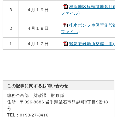
根浜地区移転跡地多目的広場
３
４月１９日
ファイル)
排水ポンプ車保管施設建設（
２
４月１９日
ファイル)
１
４月１２日
緊急避難場所整備工事(108
この記事に関するお問い合わせ
総務企画部 財政課 財政係
住所：
〒026-8686 岩手県釜石市只越町3丁目9番13
号
TEL：
0193-27-8416