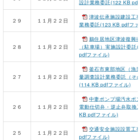
設計業務委託(122 KB pd
津波伝承施設建設工
２９
１１月２２日
業務委託(123 KB pdfフ
鵜住居地区津波復興
２８
１１月２２日
（駐車場）実施設計委託(11
pdfファイル)
釜石市東部地区（漁
２７
１１月２２日
量調査設計業務委託（そ
(114 KB pdfファイル)
中妻ポンプ場汚水ポンプ
２６
１１月２２日
電動仕切弁・逆止弁取換工
KB pdfファイル)
交通安全施設設置工事(
２５
１１月２２日
pdfファイル)