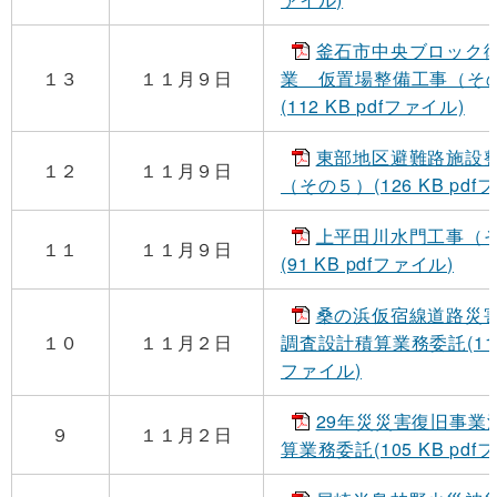
釜石市中央ブロック
１３
１１月９日
業 仮置場整備工事（そ
(112 KB pdfファイル)
東部地区避難路施設
１２
１１月９日
（その５）(126 KB pdf
上平田川水門工事（
１１
１１月９日
(91 KB pdfファイル)
桑の浜仮宿線道路災
１０
１１月２日
調査設計積算業務委託(115 
ファイル)
29年災災害復旧事業
９
１１月２日
算業務委託(105 KB pdf