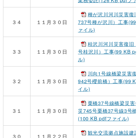
業務委託(126 KB pdfフ
種が沢川河川災害復旧
３４
１１月３０日
737号種が沢川）工事(99 K
ァイル)
桂沢川河川災害復旧（2
３３
１１月３０日
号桂沢川）工事(99 KB p
ル)
川向1号線橋梁災害復
３２
１１月３０日
942号櫻前橋）工事(99 KB
イル)
栗橋37号線橋梁災害
３１
１１月３０日
災745号栗橋37号線3号
(100 KB pdfファイル)
観光交流拠点施設建
３０
１１月２２日