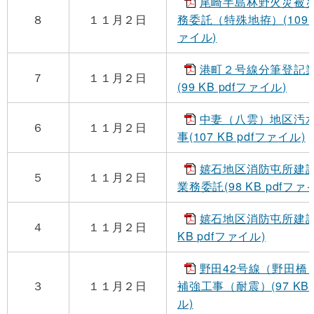
尾崎半島林野火災被
８
１１月２日
務委託（特殊地拵）(109 K
ァイル)
港町２号線分筆登記
７
１１月２日
(99 KB pdfファイル)
中妻（八雲）地区汚
６
１１月２日
事(107 KB pdfファイル)
嬉石地区消防屯所建
５
１１月２日
業務委託(98 KB pdfファ
嬉石地区消防屯所建設
４
１１月２日
KB pdfファイル)
野田42号線（野田橋
３
１１月２日
補強工事（耐震）(97 KB 
ル)