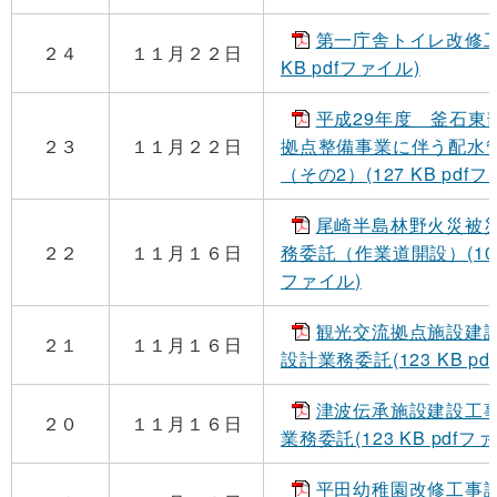
第一庁舎トイレ改修工
２４
１１月２２日
KB pdfファイル)
平成29年度 釜石東
２３
１１月２２日
拠点整備事業に伴う配水
（その2）(127 KB pdf
尾崎半島林野火災被
２２
１１月１６日
務委託（作業道開設）(105 
ファイル)
観光交流拠点施設建
２１
１１月１６日
設計業務委託(123 KB pd
津波伝承施設建設工
２０
１１月１６日
業務委託(123 KB pdfフ
平田幼稚園改修工事