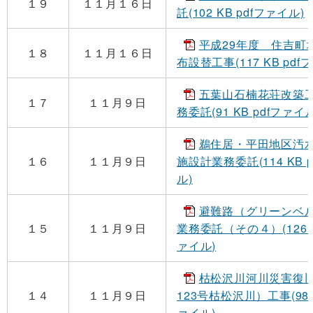
１９
１１月１６日
託(102 KB pdfファイル)
平成29年度 住吉町
１８
１１月１６日
布設替工事(117 KB pdf
五葉山石楠花荘改築
１７
１１月９日
務委託(91 KB pdfファイル
鵜住居・平田地区汚
１６
１１月９日
施設計業務委託(114 KB 
ル)
避難路（グリーンベ
１５
１１月９日
業務委託（その４）(126 K
ァイル)
枯松沢川河川災害復旧
１４
１１月９日
123号枯松沢川）工事(98 K
ァイル)