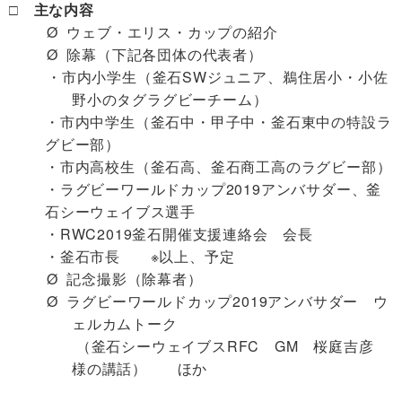
□ 主な内容
Ø
ウェブ・エリス・カップの紹介
Ø
除幕（下記各団体の代表者）
・市内小学生（釜石SWジュニア、鵜住居小・小佐
野小のタグラグビーチーム）
・市内中学生（釜石中・甲子中・釜石東中の特設ラ
グビー部）
・市内高校生（釜石高、釜石商工高のラグビー部）
・ラグビーワールドカップ2019アンバサダー、釜
石シーウェイブス選手
・RWC2019釜石開催支援連絡会 会長
・釜石市長 ※以上、予定
Ø
記念撮影（除幕者）
Ø
ラグビーワールドカップ2019アンバサダー ウ
ェルカムトーク
（釜石シーウェイブスRFC GM 桜庭吉彦
様の講話） ほか