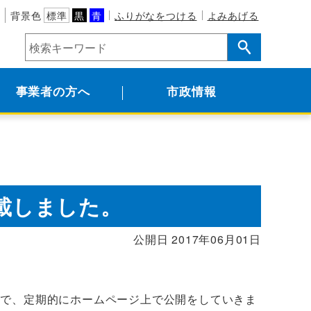
背景色
標準
黒
青
ふりがなをつける
よみあげる
事業者の方へ
市政情報
掲載しました。
公開日 2017年06月01日
ので、定期的にホームページ上で公開をしていきま