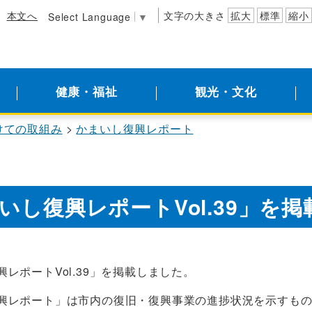
本文へ
文字の大きさ
拡大
標準
縮小
Select Language
▼
健康・福祉
観光・文化
けての取組み
かまいし復興レポート
いし復興レポートVol.39」を
レポートVol.39」を掲載しました。
興レポート」は市内の復旧・復興事業の進捗状況を示すも