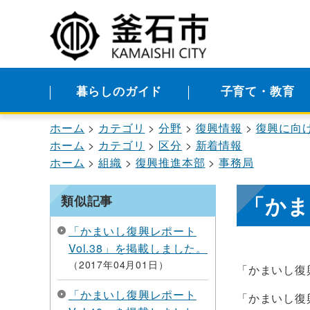
暮らしのガイド
子育て・教育
ホーム
カテゴリ
分野
復興情報
復興に向
ホーム
カテゴリ
区分
新着情報
ホーム
組織
復興推進本部
事務局
「かま
類似記事
「かまいし復興レポート
Vol.38」を掲載しました。
2017年04月01日
「かまいし復興
「かまいし復興レポート
「かまいし復