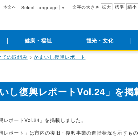
本文へ
文字の大きさ
拡大
標準
縮小
Select Language
▼
健康・福祉
観光・文化
けての取組み
かまいし復興レポート
いし復興レポートVol.24」を
レポートVol.24」を掲載しました。
興レポート」は市内の復旧・復興事業の進捗状況を示すも