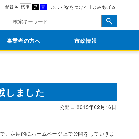
背景色
標準
黒
青
ふりがなをつける
よみあげる
事業者の方へ
市政情報
掲載しました
公開日 2015年02月16日
ので、定期的にホームページ上で公開をしていきま