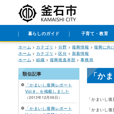
暮らしのガイド
子育て・教育
ホーム
カテゴリ
分野
復興情報
復興に向
ホーム
カテゴリ
区分
新着情報
ホーム
組織
復興推進本部
事務局
「かま
類似記事
「かまいし復興レポート
Vol.9」を掲載しました
2013年12月06日
「かまいし復興
「かまいし復興レポート
「かまいし復