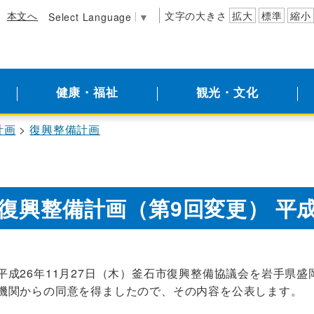
本文へ
文字の大きさ
拡大
標準
縮小
Select Language
▼
健康・福祉
観光・文化
計画
復興整備計画
復興整備計画（第9回変更） 平成
平成26年11月27日（木）釜石市復興整備協議会を岩手県
機関からの同意を得ましたので、その内容を公表します。