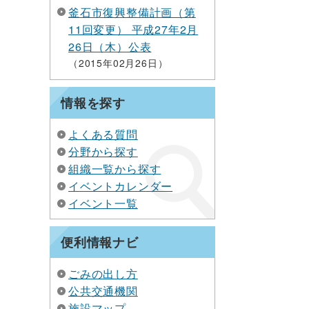
釜石市復興整備計画（第
11回変更） 平成27年2月
26日（木）公表
2015年02月26日
情報を探す
よくある質問
分野から探す
組織一覧から探す
イベントカレンダー
イベント一覧
便利情報ナビ
ごみの出し方
公共交通機関
施設マップ