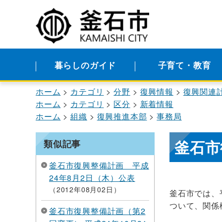
暮らしのガイド
子育て・教育
ホーム
カテゴリ
分野
復興情報
復興関連
ホーム
カテゴリ
区分
新着情報
ホーム
組織
復興推進本部
事務局
釜石市
類似記事
釜石市復興整備計画 平成
24年8月2日（木）公表
2012年08月02日
釜石市では、
ついて、関係
釜石市復興整備計画（第2