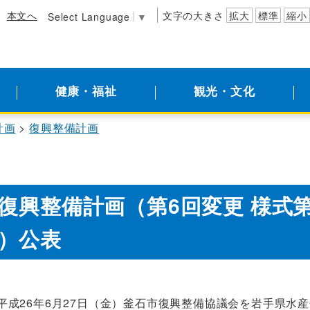
本文へ
文字の大きさ
拡大
標準
縮小
Select Language
▼
健康・福祉
観光・文化
計画
復興整備計画
復興整備計画（第6回変更 様式第9
）公表
平成26年6月27日（金）釜石市復興整備協議会を岩手県水