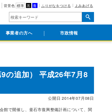
背景色
標準
黒
青
ふりがなをつける
よみあげる
事業者の方へ
市政情報
の追加） 平成26年7月8
公開日 2014年07月08日
産会館で開催し、釜石市復興整備計画について、関