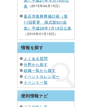
加）平成27年４月15日公
表
2015年04月15日
釜石市復興整備計画（第
11回変更 様式第9の追
加）平成28年1月19日公表
2016年01月19日
情報を探す
よくある質問
分野から探す
組織一覧から探す
イベントカレンダー
イベント一覧
便利情報ナビ
ごみの出し方