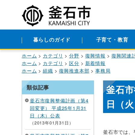
暮らしのガイド
子育て・教育
ホーム
カテゴリ
分野
復興情報
復興関連
ホーム
カテゴリ
区分
新着情報
ホーム
組織
復興推進本部
事務局
釜石市
類似記事
釜石市復興整備計画（第4
日（火
回変更） 平成25年1月31
日（木）公表
2013年01月31日
釜石市では、