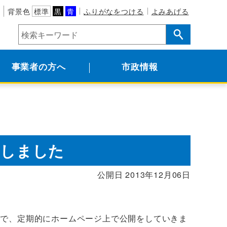
背景色
標準
黒
青
ふりがなをつける
よみあげる
事業者の方へ
市政情報
載しました
公開日 2013年12月06日
ので、定期的にホームページ上で公開をしていきま