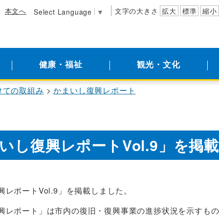
本文へ
文字の大きさ
拡大
標準
縮小
Select Language
▼
健康・福祉
観光・文化
けての取組み
かまいし復興レポート
いし復興レポートVol.9」を掲
レポートVol.9」を掲載しました。
興レポート」は市内の復旧・復興事業の進捗状況を示すも