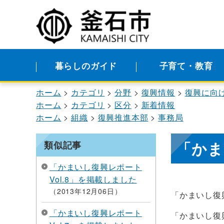
暮らしのガイド
子育て・教育
ホーム
カテゴリ
分野
復興情報
復興に向
ホーム
カテゴリ
区分
新着情報
ホーム
組織
復興推進本部
事務局
「かま
類似記事
「かまいし復興レポート
Vol.8」を掲載しました
2013年12月06日
「かまいし復興
「かまいし復興レポート
「かまいし復