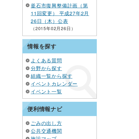
釜石市復興整備計画（第
11回変更） 平成27年2月
26日（木）公表
2015年02月26日
情報を探す
よくある質問
分野から探す
組織一覧から探す
イベントカレンダー
イベント一覧
便利情報ナビ
ごみの出し方
公共交通機関
施設マップ