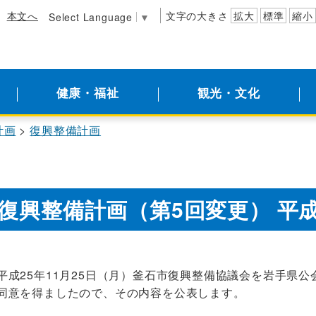
本文へ
文字の大きさ
拡大
標準
縮小
Select Language
▼
健康・福祉
観光・文化
計画
復興整備計画
復興整備計画（第5回変更） 平成
平成25年11月25日（月）釜石市復興整備協議会を岩手県
同意を得ましたので、その内容を公表します。