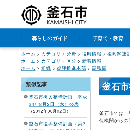
暮らしのガイド
子育て・教育
ホーム
カテゴリ
分野
復興情報
復興関連
ホーム
カテゴリ
区分
新着情報
ホーム
組織
復興推進本部
事務局
釜石市
類似記事
釜石市復興整備計画 平成
24年8月2日（木）公表
2012年08月02日
釜石市では、
係機関からの
釜石市復興整備計画（第2