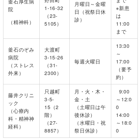
野田町
まで
釜石厚生病
月曜日～金曜
1-16-32
※新患
院
日（祝祭日休
（23-
は
診）
（精神科）
5105）
11:00
まで
13:30
釜石のぞみ
大渡町
～
病院
3-15-26
毎週火曜日
17:00
（ストレス
（31-
（要予
外来）
2300）
約）
只越町
月・火・木・
9:00
藤井クリニ
3-5-
金・土
～12:0
ック
15（2
（土曜日は午
0
（心療内
階）
後休診）
14:00
科・精神神
（27-
（水曜日・祝
～18:0
経科）
8857）
祭日休診）
0