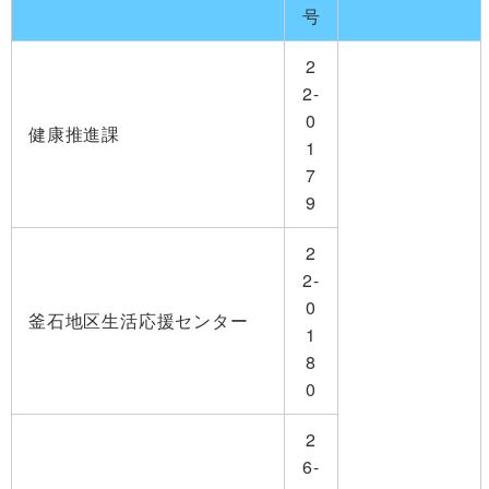
号
2
2-
0
健康推進課
1
7
9
2
2-
0
釜石地区生活応援センター
1
8
0
2
6-