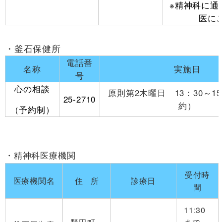
※精神科に通
医に
・釜石保健所
電話番
名称
実施日
号
心の相談
原則第2木曜日 13：30～1
25-2710
約）
（予約制）
精神科医療機関
受付時
医療機関名
住所
診療日
間
11:30