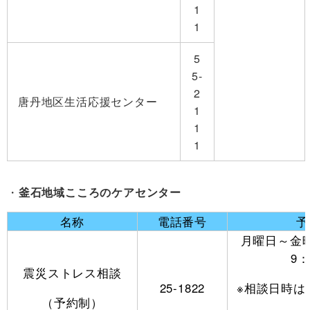
1
1
5
5-
2
唐丹地区生活応援センター
1
1
1
釜石地域こころのケアセンター
名称
電話番号
予
月曜日～金
9：
震災ストレス相談
※相談日時は
25-1822
（予約制）