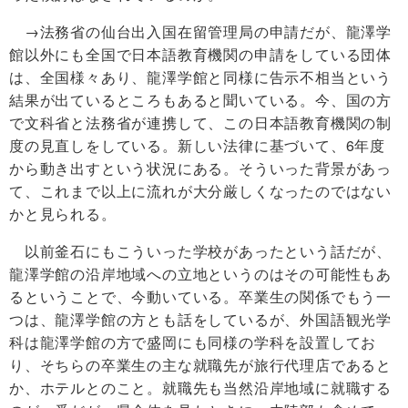
→法務省の仙台出入国在留管理局の申請だが、龍澤学
館以外にも全国で日本語教育機関の申請をしている団体
は、全国様々あり、龍澤学館と同様に告示不相当という
結果が出ているところもあると聞いている。今、国の方
で文科省と法務省が連携して、この日本語教育機関の制
度の見直しをしている。新しい法律に基づいて、6年度
から動き出すという状況にある。そういった背景があっ
て、これまで以上に流れが大分厳しくなったのではない
かと見られる。
以前釜石にもこういった学校があったという話だが、
龍澤学館の沿岸地域への立地というのはその可能性もあ
るということで、今動いている。卒業生の関係でもう一
つは、龍澤学館の方とも話をしているが、外国語観光学
科は龍澤学館の方で盛岡にも同様の学科を設置してお
り、そちらの卒業生の主な就職先が旅行代理店であると
か、ホテルとのこと。就職先も当然沿岸地域に就職する