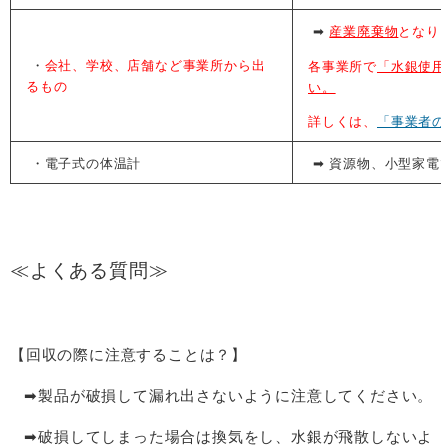
➡
産業廃棄物
となり
・
会社、学校、店舗など事業所から出
各事業所で
「水銀使用
るもの
い。
詳しくは、
「事業者の
・電子式の体温計
➡ 資源物、小型家電
≪よくある質問≫
【回収の際に注意することは？】
➡製品が破損して漏れ出さないように注意してください。
➡破損してしまった場合は換気をし、水銀が飛散しないよ