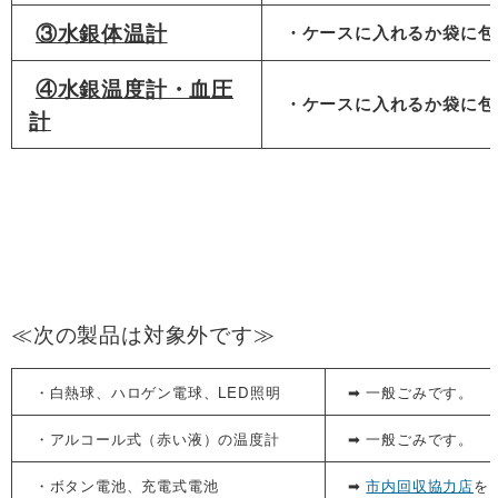
③水銀体温計
・ケースに入れるか袋に包
④水銀温度計・血圧
・ケースに入れるか袋に包
計
≪次の製品は対象外です≫
・白熱球、ハロゲン電球、LED照明
➡ 一般ごみです。
・アルコール式（赤い液）の温度計
➡ 一般ごみです。
・ボタン電池、充電式電池
➡
市内回収協力店
を