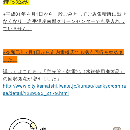
持ち込み
※
平成31年４月1日から一般ごみとしてごみ集積所に出せ
なくなり、
岩手沿岸南部クリーンセンターでも受入れし
ていません。
※令和元年7月1日から市内電機店
でも拠点回収を始めま
した。
詳しくはこちら→「蛍光管・乾電池（水銀使用廃製品）
の回収拠点が増えました
」
http://www.city.kamaishi.iwate.jp/kurasu/kankyo/oshira
se/detail/1229593_2179.html