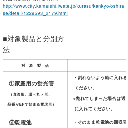
http://www.city.kamaishi.iwate.jp/kurasu/kankyo/oshira
se/detail/1229593_2179.html
■対象製品と分別方
法
対 象 製 品
・割れないよう箱に入れる
①家庭用の蛍光管
ください。
（直管形、環＜丸＞形、
※割れてしまった場合は透
品番がEFで始まる電球形）
に入れてください。
②乾電池
・そのまま乾電池の回収容