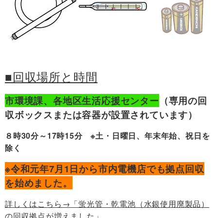
■回収場所と時間
市環境課、各地区生活応援センター
（専用の回
収ボックスまたは容器が設置されています）
８時30分～17時15分 ※土・日曜日、年末年始、祝日を
除く
※令和元年7月1日から市内電機店
でも拠点回収
を始めました。
詳しくはこちら→「蛍光管・乾電池（水銀使用廃製品）
の回収拠点が増えました」