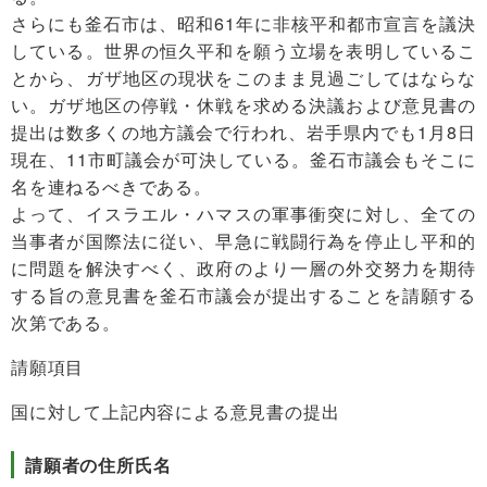
さらにも釜石市は、昭和61年に非核平和都市宣言を議決
している。世界の恒久平和を願う立場を表明しているこ
とから、ガザ地区の現状をこのまま見過ごしてはならな
い。ガザ地区の停戦・休戦を求める決議および意見書の
提出は数多くの地方議会で行われ、岩手県内でも1月8日
現在、11市町議会が可決している。釜石市議会もそこに
名を連ねるべきである。
よって、イスラエル・ハマスの軍事衝突に対し、全ての
当事者が国際法に従い、早急に戦闘行為を停止し平和的
に問題を解決すべく、政府のより一層の外交努力を期待
する旨の意見書を釜石市議会が提出することを請願する
次第である。
請願項目
国に対して上記内容による意見書の提出
請願者の住所氏名