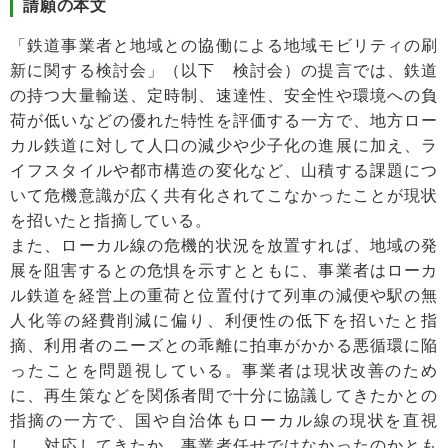
請願の本文
「鉄道事業者と地域との協働による地域モビリティの刷
新に関する検討会」（以下 検討会）の提言では、鉄道
の持つ大量輸送、定時制、速達性、安全性や環境への負
荷が低いなどの優れた特性を評価する一方で、地方ロー
カル鉄道に対して人口の減少や少子化の進展に加え、ラ
イフスタイルや都市構造の変化など、山積する課題につ
いて危機意識が広く共有化されてこなかったことが現状
を招いたと指摘している。
また、ローカル線の危機的状況を放置すれば、地域の発
展を阻害するとの危惧を示すとともに、事業者はローカ
ル鉄道を経営上の重荷と位置付けて列車の減便や駅の無
人化等の経費削減に偏り、利便性の低下を招いたと指
摘、利用者のニーズとの乖離に拍車がかかる悪循環に陥
ったことを問題視している。事業者は現状改善のため
に、再生策などを関係者間で十分に協議してきたかとの
指摘の一方で、国や自治体もローカル線の現状を直視
し、対応してきたか、事業者任せではなかったのかとも