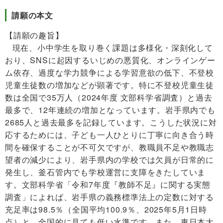
請願の本文
【請願の趣旨】
現在、小中学生を取り巻く課題は多様化・深刻化して
おり、SNSに起因するいじめの悪質化、オンラインゲー
ム依存、過度な学力競争による学習意欲の低下、不登校
児童生徒数の増加などが顕著です。特に不登校児童生徒
数は全国で35万人（2024年度 文部科学省調査）と過去
最多で、12年連続の増加となっています。岩手県内でも
2685人と過去最多を記録しています。こうした状況に対
応するためには、子ども一人ひとりに丁寧に向き合う時
間を確保することが不可欠ですが、教職員不足や教職志
望者の減少により、岩手県内の学校では欠員が日常的に
発生し、釜石管内でも学校運営に支障をきたしていま
す。文部科学省「令和7年度『教師不足』に関する実態
調査」によれば、岩手県の義務標準法上の定数に対する
充足率は98.5％（全国平均100.9％、2025年5月1日時
点）と、全国的に見ても低い水準です。また、東日本大