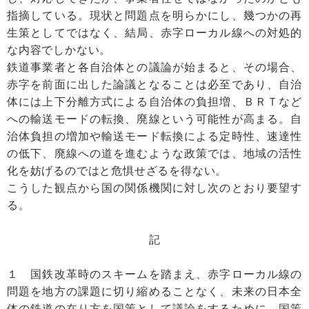
指摘している。現状と問題点を明らかにし、幾つかの再
生策としてではなく、結局、赤字ローカル線への対処的
な内容でしかない。
鉄道事業者と各自治体との議論が始まると、その場合、
赤字を前面に出した論議となることは必至であり、自治
体には上下分離方式による自治体の負担増、ＢＲＴなど
への輸送モードの転換、廃線という可能性が高まる。自
治体負担の増加や輸送モード転換による定時性、速達性
の低下、廃線への道を進むような政策では、地域の活性
化を妨げるのではと危惧せざるを得ない。
こうした観点から国の関係機関に対し次のとおり要望す
る。
記
１ 国鉄改革時のスキームを踏まえ、赤字ローカル線の
問題を地方の課題に切り縮めることなく、未来の日本全
体の鉄道の在り方を国策として議論をするために、国策