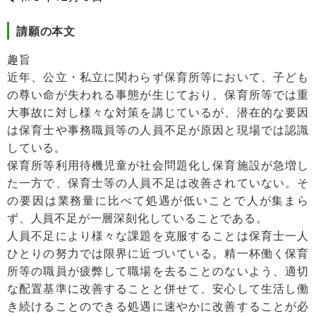
請願の本文
趣旨
近年、公立・私立に関わらず保育所等において、子ども
の尊い命が失われる事態が生じており、保育所等では重
大事故に対し様々な対策を講じているが、潜在的な要因
は保育士や事務職員等の人員不足が原因と現場では認識
している。
保育所等利用待機児童が社会問題化し保育施設が急増し
た一方で、保育士等の人員不足は改善されていない。そ
の要因は業務量に比べて処遇が低いことで人が集まら
ず、人員不足が一層深刻化していることである。
人員不足により様々な課題を克服することは保育士一人
ひとりの努力では限界に近づいている。精一杯働く保育
所等の職員が疲弊して職場を去ることのないよう、適切
な配置基準に改善することと併せて、安心して生活し働
き続けることのできる処遇に速やかに改善することが必