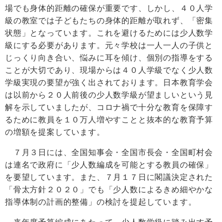
場でも身体的距離の確保が重要です、しかし、４０人学
級の教室では子どもたちの身体的距離が取れず、「密集
状態」となっています。これを避けるためには少人数学
級にする必要があります。元々学校は一人一人の子供と
じっくり向き合い、悩みに耳を傾け、個別の指導をする
ことが大切であり、現場からは４０人学級でなく少人数
学級実現の要望が強く出されております。日本教育学会
は以前から２０人前後の少人数学級が望ましいという見
解を示していましたが、コロナ禍で十分な教育を保障す
るために教員を１０万人増やすことと抜本的な教育予算
の増額を提案しています。
７月３日には、全国知事会・全国市長会・全国町村会
は連名で政府に「少人数編成を可能とする教員の確保」
を要望しています。また、７月１７日に閣議決定された
「骨太方針２０２０」でも「少人数によるきめ細やかな
指導体制の計画的整備」の検討を提起しています。
来年度予算編成にあたって、少人数学級に踏み出す予