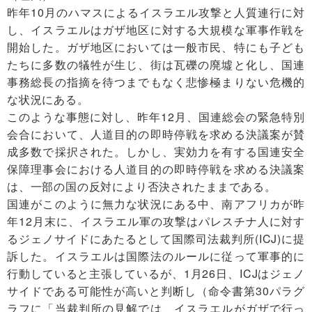
昨年10月のハマスによるイスラエル攻撃と人質連行に対
し、イスラエルはガザ地区に対する大規模な軍事作戦を
開始した。ガザ地区においては一般市民、特にも子ども
たちに多数の犠牲が生じ、街は瓦礫の廃墟と化し、国連
事務総長の指摘を待つまでもなく悲惨極まりない危機的
な状況にある。
このような事態に対し、昨年12月、国連総会の緊急特別
会合において、人道目的の即時停戦を求める決議案が賛
成多数で採択された。しかし、実効力を有する国連安全
保障理事会における人道目的の即時停戦を求める決議案
は、一部の国の反対により否決されたままである。
国連がこのように無力な状況にある中、南アフリカが昨
年12月末に、イスラエル軍の攻撃はパレスチナ人に対す
るジェノサイドにあたるとして国際司法裁判所(ICJ)に提
訴した。イスラエルは国際法のルールに従って軍事的に
行動していると主張しているが、1月26日、ICJはジェノ
サイドである可能性が高いと判断し（命令書第30パラグ
ラフに「当裁判所の見解では、イスラエルがガザで行っ