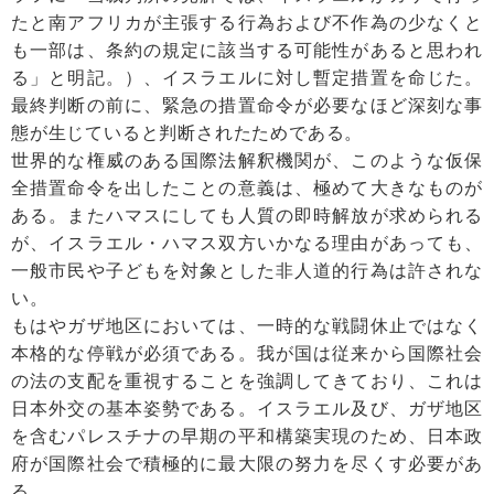
たと南アフリカが主張する行為および不作為の少なくと
も一部は、条約の規定に該当する可能性があると思われ
る」と明記。）、イスラエルに対し暫定措置を命じた。
最終判断の前に、緊急の措置命令が必要なほど深刻な事
態が生じていると判断されたためである。
世界的な権威のある国際法解釈機関が、このような仮保
全措置命令を出したことの意義は、極めて大きなものが
ある。またハマスにしても人質の即時解放が求められる
が、イスラエル・ハマス双方いかなる理由があっても、
一般市民や子どもを対象とした非人道的行為は許されな
い。
もはやガザ地区においては、一時的な戦闘休止ではなく
本格的な停戦が必須である。我が国は従来から国際社会
の法の支配を重視することを強調してきており、これは
日本外交の基本姿勢である。イスラエル及び、ガザ地区
を含むパレスチナの早期の平和構築実現のため、日本政
府が国際社会で積極的に最大限の努力を尽くす必要があ
る。