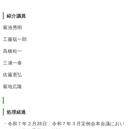
紹介議員
菊池秀明
工藤聡一郎
高橋松一
三浦一泰
佐藤憲弘
菊地広隆
処理経過
令和７年２月25日、令和７年３月定例会本会議におい