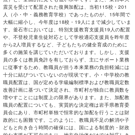
震災を受けて配置された復興加配は、当初115校・201
人（小・中・義務教育学校）であったものが、15年間で
大幅に縮小し、今年度は18校・19人にまで減少していま
す。釜石市においては、特別支援教育支援員19人の配置
や、不登校児童生徒対応として学校適応支援員を昨年度
から2人増員するなど、子どもたちの健全育成のために
多くの施策を講じていただいております。しかし、支援
員の多くは教員免許を有しておらず、主にサポート業務
に従事するため、教職員が担う本来業務の負担軽減には
十分に結びついていないのが現状です。小・中学校の教
職員配置は、国が定める学級編制標準および教職員定数
改善計画に基づいて決定され、市町村が独自に教員数を
増やすことには制度上の限界があります。また、加配教
職員の配置についても、実質的な決定権は岩手県教育委
員会にあり、市町村単独で恒常的な加配を行うことは財
政的にも困難です。このように、教職員不足の解消や子
どもと向き合う時間の確保には、国による制度的・財政
的な支援が不可欠であり、地方自治体だけでは対応しき