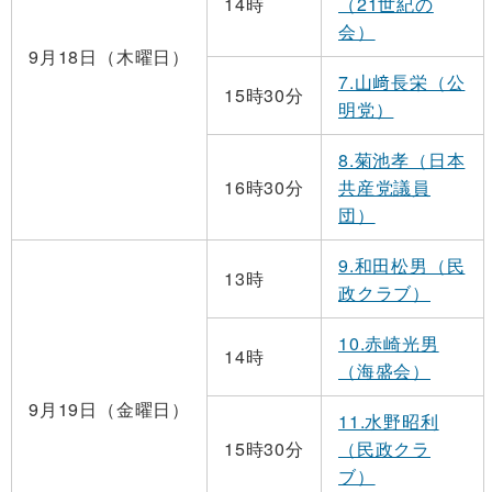
14時
（21世紀の
会）
9月18日（木曜日）
7.山﨑長栄（公
15時30分
明党）
8.菊池孝（日本
16時30分
共産党議員
団）
9.和田松男（民
13時
政クラブ）
10.赤崎光男
14時
（海盛会）
9月19日（金曜日）
11.水野昭利
15時30分
（民政クラ
ブ）