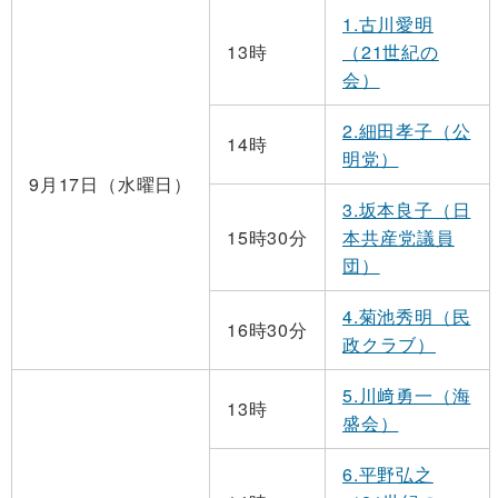
1.古川愛明
13時
（21世紀の
会）
2.細田孝子（公
14時
明党）
9月17日（水曜日）
3.坂本良子（日
15時30分
本共産党議員
団）
4.菊池秀明（民
16時30分
政クラブ）
5.川﨑勇一（海
13時
盛会）
6.平野弘之