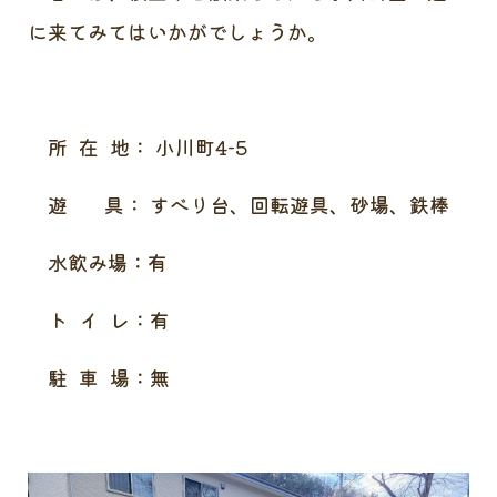
に来てみてはいかがでしょうか。
所 在 地： 小川町4-5
遊 具： すべり台、回転遊具、砂場、鉄棒
水飲み場：有
ト イ レ：有
駐 車 場：無