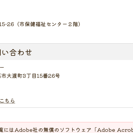
-15-26（市保健福祉センター２階）
問い合わせ
ー
釜石市大渡町3丁目15番26号
こちら
覧にはAdobe社の無償のソフトウェア「Adobe Acrob