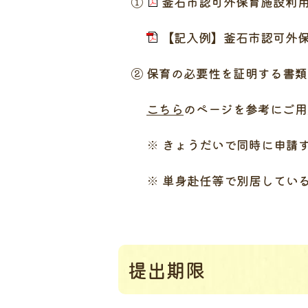
①
釜石市認可外保育施設利用料
【記入例】釜石市認可外保
② 保育の必要性を証明する書類
こちら
のページを参考にご用
※ きょうだいで同時に申請す
※ 単身赴任等で別居している
提出期限