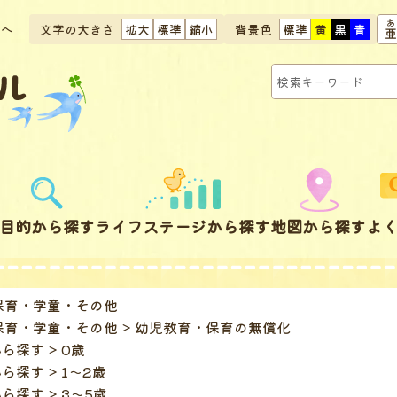
文へ
文字の大きさ
拡大
標準
縮小
背景色
標準
黄
黒
青
目的から探す
ライフステージから探す
地図から探す
よ
保育・学童・その他
保育・学童・その他
幼児教育・保育の無償化
から探す
0歳
から探す
1～2歳
から探す
3～5歳