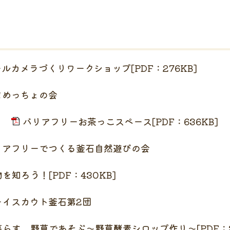
ルカメラづくりワークショップ[PDF：276KB]
ちょの会
日）
バリアフリーお茶っこスペース[PDF：636KB]
つくる釜石自然遊びの会
を知ろう！[PDF：430KB]
ト釜石第2団
らす 野草であそぶ〜野草酵素シロップ作り〜[PDF：3