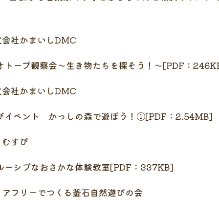
まいしDMC
オトープ観察会～生き物たちを探そう！～[PDF：246KB
まいしDMC
イベント かっしの森で遊ぼう！①[PDF：2.54MB]
すび
ーシブなおさかな体験教室[PDF：337KB]
つくる釜石自然遊びの会