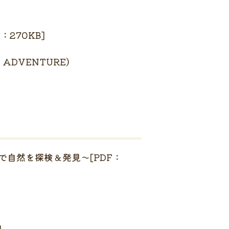
270KB]
VENTURE）
自然を探検＆発見～[PDF：
]