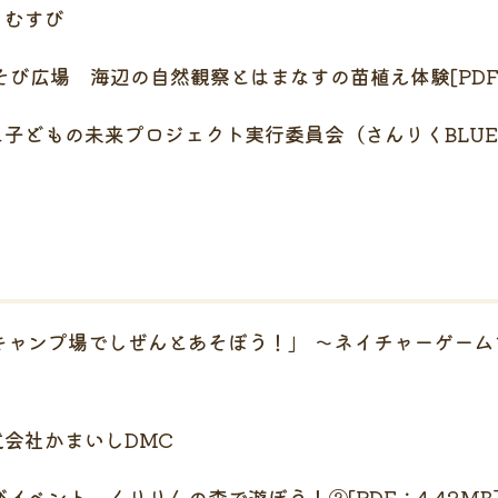
すび
そび広場 海辺の自然観察とはまなすの苗植え体験[PDF：
ジェクト実行委員会（さんりくBLUE AD
キャンプ場でしぜんとあそぼう！」 ～ネイチャーゲームで
まいしDMC
イベント くりりんの森で遊ぼう！②[PDF：4.42MB