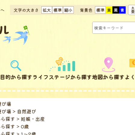
文へ
文字の大きさ
拡大
標準
縮小
背景色
標準
黄
黒
青
目的から探す
ライフステージから探す
地図から探す
よ
遊び場
遊び場
自然遊び
から探す
妊娠・出産
から探す
0歳
から探す
1～2歳