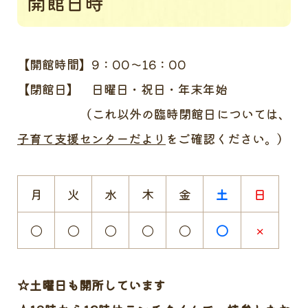
開館日時
【開館時間】9：00～16：00
【閉館日】 日曜日・祝日・年末年始
（これ以外の臨時閉館日については、
子育て支援センターだより
をご確認ください。）
月
火
水
木
金
土
日
〇
〇
〇
〇
〇
〇
×
☆土曜日も開所しています